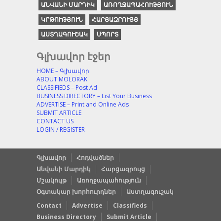
ԱՆՎԱՆԻ ՄԱՐԴԻԿ
ԱՌՈՂՋԱՊԱՀՈՒԹՅՈՒՆ
ԿՐԹՈՒԹՅՈՒՆ
ՀԱՐՑԱԶՐՈՒՅՑ
ԱՍՏՂԱԳՈՒՇԱԿ
ՍՊՈՐՏ
Գլխավոր էջեր
HOME – Գլխավոր
ABOUT MOLORAK
CLASSIFIEDS – Post Ad
BUSINESS DIRECTORY – List Your Business
ADVERTISE – Print and Online Ads
SUBMIT ARTICLE
CONTACT US
LOGIN / REGISTER
Գլխավոր
Հոդվածներ
Անվանի Մարդիկ
Հարցազրույց
Մշակույթ
Առողջապահություն
Օգտակար խորհուրդներ
Աստղագուշակ
Contact
Advertise
Classifieds
Business Directory
Submit Article