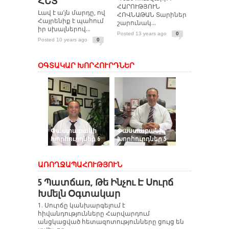
ՀԵՏ
ՀԱՐՈՒԹՅՈՒՆ
Լավ է ա’յն մարդը, ով
ՀՈՎՆԱԹԱՆ Տարիներ
Հայրենիք է պահում
շարունակ...
իր սխալներով...
Posted 13 years ago
0
Posted 10 years ago
0
ՕԳՏԱԿԱՐ ԽՈՐՀՈՒՐԴՆԵՐ
Փաստաբանի
Փաստաբանի
Փաստաբան
Խորհուրդներ 6
Խորհուրդներ 5
Խորհուրդներ
ԱՌՈՂՋԱՊԱՀՈՒԹՅՈՒՆ
5 Պատճառ, Թե Ինչու Է Սուրճ
Խմելն Օգտակար
1. Սուրճը կանխարգելում է
հիվանդությունները Հարվարդում
անցկացված հետազոտությունները ցույց են