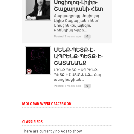
Սոցիոլոգ-Լիլիթ-
Շաքարյանի-Հետ
Հարցազրույց Սոցիոլոգ
Լիլիթ Շաքարյանի հետ`
Առաջին Հայալեզու
Բրենդինգ Գրքի...
Posted 7 years ago
0
ՄԵՆՔ-ՊԵՏՔ-Է-
ԱՊՐԵՆՔ-ՊԵՏՔ-Է-
ՇԱՏԱՆԱՆՔ
ՄԵՆՔ ՊԵՏՔ Է ԱՊՐԵՆՔ…
ՊԵՏՔ Է ՇԱՏԱՆԱՆՔ… Հայ
ասոցիացիաե...
Posted 7 years ago
0
MOLORAK WEEKLY FACEBOOK
CLASSIFIEDS
There are currently no Ads to show.