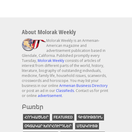
About Molorak Weekly
Molorak Weekly is an Armenian-
American magazine and
advertisement publication based in
Glendale, California. Published promptly every
Tuesday,
Molorak Weekly
consists of articles of
interest from different parts of the world, history,
literature, biography of outstanding individuals,
medicine, family life, household issues, scanwords,
crosswords and horoscope. You may list your
business in our online
Armenian Business Directory
or post an ad in our
Classifieds
. Contact us for print
or online
advertisement
.
Բառեր
ՀՈԴՎԱԾՆԵՐ
FEATURED
ԳԻՏՈՒԹՅՈՒՆ
ՕԳՏԱԿԱՐ ԽՈՐՀՈՒՐԴՆԵՐ
ՄՇԱԿՈՒՅԹ