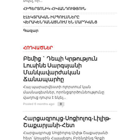
տվել, որ...
ՀԻՊԵՐՏՈՆԻԿ ՀԻՎԱՆԴՈՒԹՅՈՒՆ
ԷԼԵԿՏՐԱԿԱՆ ԻՄՊՈՒԼՍՆԵՐԸ
ՎԵՐԱԿԵՆԴԱՆԱՑՆՈՒՄ ԵՆ ՄԱՐԴԿԱՆՑ
Գազար
ՀՈԴՎԱԾՆԵՐ
Բեմից ` Դեպի Կրթություն
Լուսինե Սարգսյանի
Մանկավարժական
Ճանապարհը
Հայ պարարվեստի ոլորտում կան
մասնագետներ, որոնցգործունեությունը
վաղուց դուրս է եկել...
Posted 6 months ago
0
Հարցազրույց-Սոցիոլոգ-Լիլիթ-
Շաքարյանի-Հետ
Հարցազրույց Սոցիոլոգ Լիլիթ Շաքարյանի
հետ` Առաջին Հայալեզու Բրենդինգ Գրքի