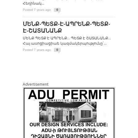
Հեղինակ...
Posted 7 years ago
0
ՄԵՆՔ-ՊԵՏՔ-Է-ԱՊՐԵՆՔ-ՊԵՏՔ-
Է-ՇԱՏԱՆԱՆՔ
ՄԵՆՔ ՊԵՏՔ Է ԱՊՐԵՆՔ… ՊԵՏՔ Է ՇԱՏԱՆԱՆՔ…
Հայ ասոցիացիաե կազմակերպությունը՝...
Posted 7 years ago
0
Advertisement